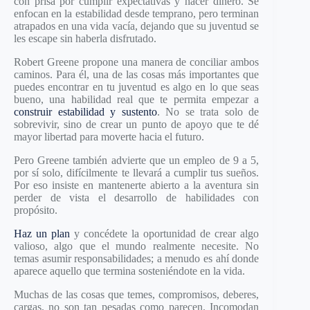
con prisa por cumplir expectativas y hacer dinero. Se
enfocan en la estabilidad desde temprano, pero terminan
atrapados en una vida vacía, dejando que su juventud se
les escape sin haberla disfrutado.
Robert Greene propone una manera de conciliar ambos
caminos. Para él, una de las cosas más importantes que
puedes encontrar en tu juventud es algo en lo que seas
bueno, una habilidad real que te permita empezar a
construir estabilidad y sustento
. No se trata solo de
sobrevivir, sino de crear un punto de apoyo que te dé
mayor libertad para moverte hacia el futuro.
Pero Greene también advierte que un empleo de 9 a 5,
por sí solo, difícilmente te llevará a cumplir tus sueños.
Por eso insiste en mantenerte abierto a la aventura sin
perder de vista el desarrollo de habilidades con
propósito.
Haz un plan
y concédete la oportunidad de crear algo
valioso, algo que el mundo realmente necesite. No
temas asumir responsabilidades; a menudo es ahí donde
aparece aquello que termina sosteniéndote en la vida.
Muchas de las cosas que temes, compromisos, deberes,
cargas, no son tan pesadas como parecen. Incomodan